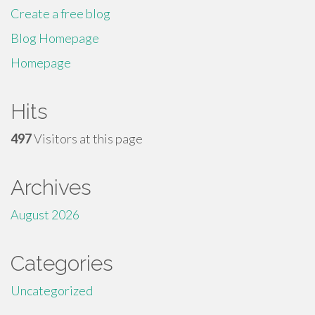
Create a free blog
Blog Homepage
Homepage
Hits
497
Visitors at this page
Archives
August 2026
Categories
Uncategorized