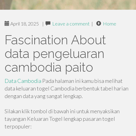
April 18, 2025
|
Leave a comment
|
Home
Fascination About
data pengeluaran
cambodia paito
Data Cambodia
Pada halaman ini kamu bisa melihat
data keluaran togel Cambodia berbentuk tabel harian
dengan data yang sangat lengkap.
Silakan klik tombol di bawah ini untuk menyaksikan
tayangan Keluaran Togel lengkap pasaran togel
terpopuler: